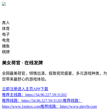
真人
体育
电子
电竞
捕鱼
棋牌
美女荷官 · 在线发牌
全网最美荷官，倾情出演，极致视觉盛宴，多元游戏种类，为
您带来最舒心的游戏体验。
立即注册
进入主页
APP下载
推荐主线路：
https://34.96.227.59:31202
推荐线路：
https://34.96.227.59:31201
推荐线路：
https://www.1nzkex.com
推荐线路：
https://www.plov9r.com