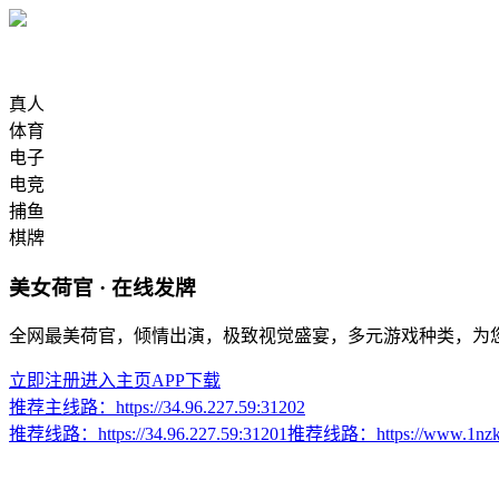
真人
体育
电子
电竞
捕鱼
棋牌
美女荷官 · 在线发牌
全网最美荷官，倾情出演，极致视觉盛宴，多元游戏种类，为
立即注册
进入主页
APP下载
推荐主线路：
https://34.96.227.59:31202
推荐线路：
https://34.96.227.59:31201
推荐线路：
https://www.1nz