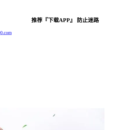
推荐『下载APP』 防止迷路
00.com