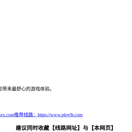
您带来最舒心的游戏体验。
kex.com
推荐线路：
https://www.plov9r.com
建议同时收藏【线路网址】与【本网页】