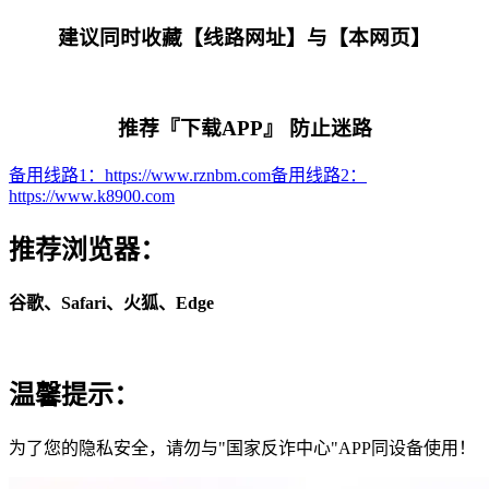
建议同时收藏【线路网址】与【本网页】
推荐『下载APP』 防止迷路
备用线路
1
：
https://www.rznbm.com
备用线路
2
：
https://www.k8900.com
推荐浏览器：
谷歌、Safari、火狐、Edge
温馨提示：
为了您的隐私安全，请勿与"国家反诈中心"APP同设备使用！