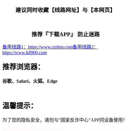
建议同时收藏【线路网址】与【本网页】
推荐『下载APP』 防止迷路
备用线路
1
：
https://www.rznbm.com
备用线路
2
：
https://www.k8900.com
推荐浏览器：
谷歌、Safari、火狐、Edge
温馨提示：
为了您的隐私安全，请勿与"国家反诈中心"APP同设备使用！