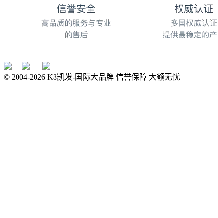
© 2004-
2026
K8凯发-国际大品牌 信誉保障 大额无忧