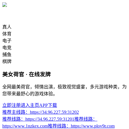
真人
体育
电子
电竞
捕鱼
棋牌
美女荷官 · 在线发牌
全网最美荷官，倾情出演，极致视觉盛宴，多元游戏种类，为
您带来最舒心的游戏体验。
立即注册
进入主页
APP下载
推荐主线路：
https://34.96.227.59:31202
推荐线路：
https://34.96.227.59:31201
推荐线路：
https://www.1nzkex.com
推荐线路：
https://www.plov9r.com