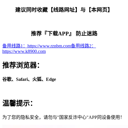
建议同时收藏【线路网址】与【本网页】
推荐『下载APP』 防止迷路
备用线路
1
：
https://www.rznbm.com
备用线路
2
：
https://www.k8900.com
推荐浏览器：
谷歌、Safari、火狐、Edge
温馨提示：
为了您的隐私安全，请勿与"国家反诈中心"APP同设备使用！