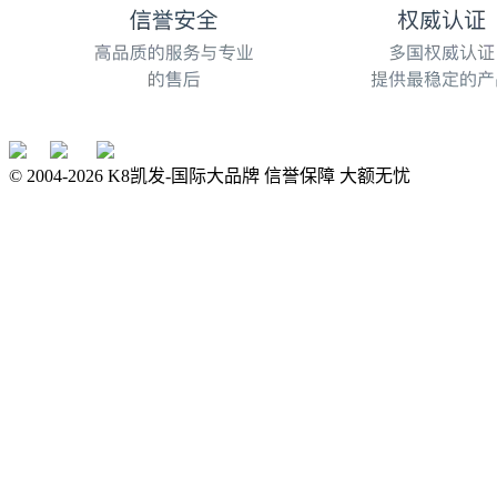
© 2004-
2026
K8凯发-国际大品牌 信誉保障 大额无忧