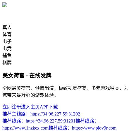
真人
体育
电子
电竞
捕鱼
棋牌
美女荷官 · 在线发牌
全网最美荷官，倾情出演，极致视觉盛宴，多元游戏种类，为
您带来最舒心的游戏体验。
立即注册
进入主页
APP下载
推荐主线路：
https://34.96.227.59:31202
推荐线路：
https://34.96.227.59:31201
推荐线路：
https://www.1nzkex.com
推荐线路：
https://www.plov9r.com