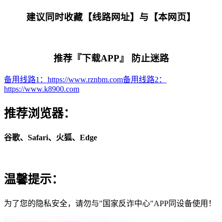
建议同时收藏【线路网址】与【本网页】
推荐『下载APP』 防止迷路
备用线路
1
：
https://www.rznbm.com
备用线路
2
：
https://www.k8900.com
推荐浏览器：
谷歌、Safari、火狐、Edge
温馨提示：
为了您的隐私安全，请勿与"国家反诈中心"APP同设备使用！