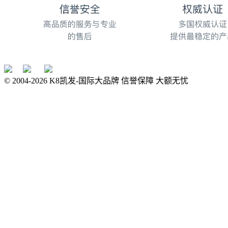
© 2004-
2026
K8凯发-国际大品牌 信誉保障 大额无忧