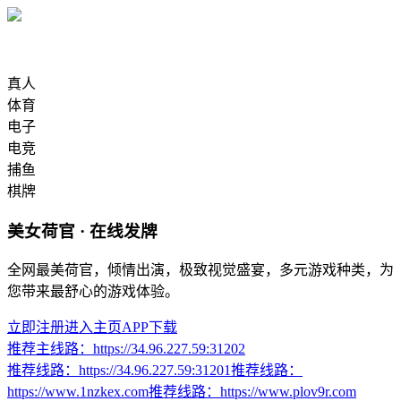
真人
体育
电子
电竞
捕鱼
棋牌
美女荷官 · 在线发牌
全网最美荷官，倾情出演，极致视觉盛宴，多元游戏种类，为
您带来最舒心的游戏体验。
立即注册
进入主页
APP下载
推荐主线路：
https://34.96.227.59:31202
推荐线路：
https://34.96.227.59:31201
推荐线路：
https://www.1nzkex.com
推荐线路：
https://www.plov9r.com