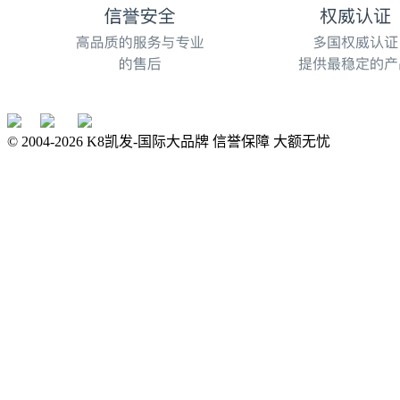
© 2004-
2026
K8凯发-国际大品牌 信誉保障 大额无忧