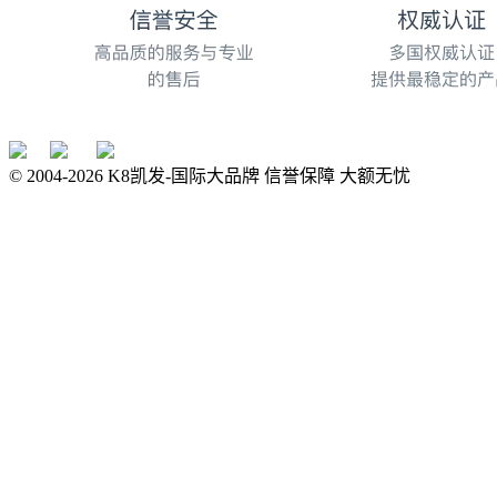
© 2004-
2026
K8凯发-国际大品牌 信誉保障 大额无忧