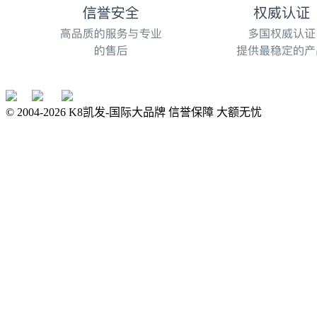
© 2004-
2026
K8凯发-国际大品牌 信誉保障 大额无忧