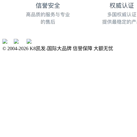
© 2004-
2026
K8凯发-国际大品牌 信誉保障 大额无忧