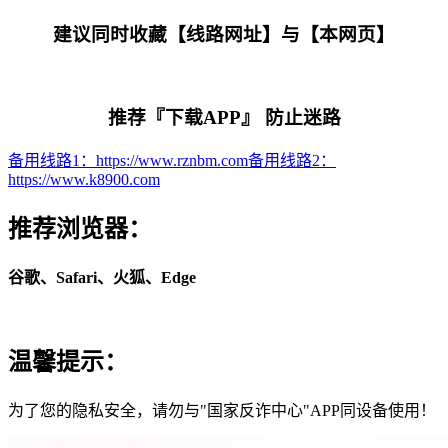
建议同时收藏【线路网址】与【本网页】
推荐『下载APP』 防止迷路
备用线路
1
：
https://www.rznbm.com
备用线路
2
：
https://www.k8900.com
推荐浏览器：
谷歌、Safari、火狐、Edge
温馨提示：
为了您的隐私安全，请勿与"国家反诈中心"APP同设备使用！