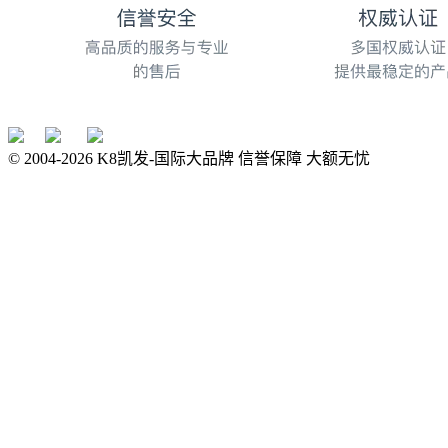
© 2004-
2026
K8凯发-国际大品牌 信誉保障 大额无忧