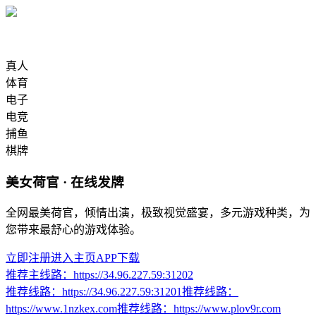
真人
体育
电子
电竞
捕鱼
棋牌
美女荷官 · 在线发牌
全网最美荷官，倾情出演，极致视觉盛宴，多元游戏种类，为
您带来最舒心的游戏体验。
立即注册
进入主页
APP下载
推荐主线路：
https://34.96.227.59:31202
推荐线路：
https://34.96.227.59:31201
推荐线路：
https://www.1nzkex.com
推荐线路：
https://www.plov9r.com