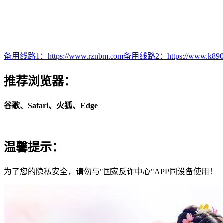
备用线路
1
：
https://www.rznbm.com
备用线路
2
：
https://www.k89
推荐浏览器：
谷歌、Safari、火狐、Edge
温馨提示：
为了您的隐私安全，请勿与"国家反诈中心"APP同设备使用！