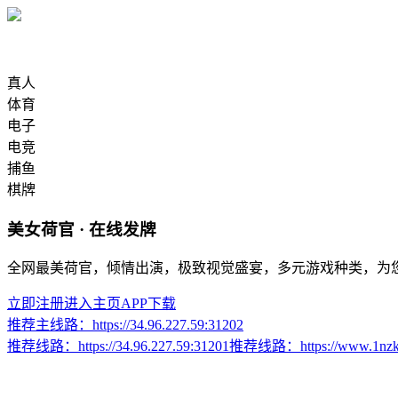
真人
体育
电子
电竞
捕鱼
棋牌
美女荷官 · 在线发牌
全网最美荷官，倾情出演，极致视觉盛宴，多元游戏种类，为
立即注册
进入主页
APP下载
推荐主线路：
https://34.96.227.59:31202
推荐线路：
https://34.96.227.59:31201
推荐线路：
https://www.1nz