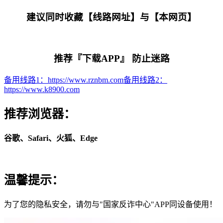
建议同时收藏【线路网址】与【本网页】
推荐『下载APP』 防止迷路
备用线路
1
：
https://www.rznbm.com
备用线路
2
：
https://www.k8900.com
推荐浏览器：
谷歌、Safari、火狐、Edge
温馨提示：
为了您的隐私安全，请勿与"国家反诈中心"APP同设备使用！