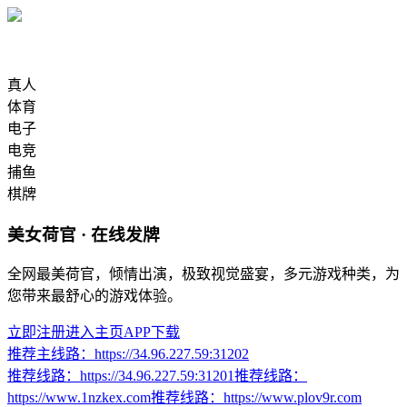
真人
体育
电子
电竞
捕鱼
棋牌
美女荷官 · 在线发牌
全网最美荷官，倾情出演，极致视觉盛宴，多元游戏种类，为
您带来最舒心的游戏体验。
立即注册
进入主页
APP下载
推荐主线路：
https://34.96.227.59:31202
推荐线路：
https://34.96.227.59:31201
推荐线路：
https://www.1nzkex.com
推荐线路：
https://www.plov9r.com