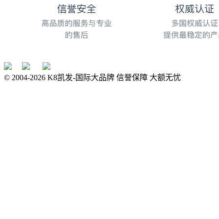
© 2004-
2026
K8凯发-国际大品牌 信誉保障 大额无忧