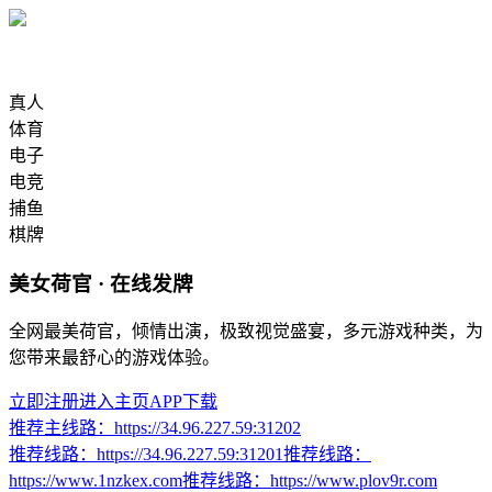
真人
体育
电子
电竞
捕鱼
棋牌
美女荷官 · 在线发牌
全网最美荷官，倾情出演，极致视觉盛宴，多元游戏种类，为
您带来最舒心的游戏体验。
立即注册
进入主页
APP下载
推荐主线路：
https://34.96.227.59:31202
推荐线路：
https://34.96.227.59:31201
推荐线路：
https://www.1nzkex.com
推荐线路：
https://www.plov9r.com