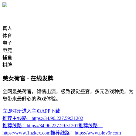
真人
体育
电子
电竞
捕鱼
棋牌
美女荷官 · 在线发牌
全网最美荷官，倾情出演，极致视觉盛宴，多元游戏种类，为
您带来最舒心的游戏体验。
立即注册
进入主页
APP下载
推荐主线路：
https://34.96.227.59:31202
推荐线路：
https://34.96.227.59:31201
推荐线路：
https://www.1nzkex.com
推荐线路：
https://www.plov9r.com