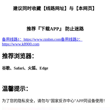
建议同时收藏【线路网址】与【本网页】
推荐『下载APP』 防止迷路
备用线路
1
：
https://www.rznbm.com
备用线路
2
：
https://www.k8900.com
推荐浏览器：
谷歌、Safari、火狐、Edge
温馨提示：
为了您的隐私安全，请勿与"国家反诈中心"APP同设备使用！